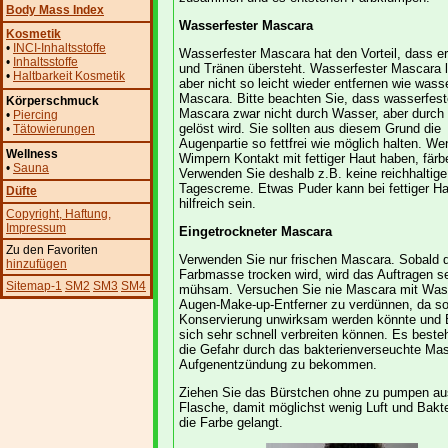
Body Mass Index
Wasserfester Mascara
Kosmetik
•
INCI-Inhaltsstoffe
Wasserfester Mascara hat den Vorteil, dass e
•
Inhaltsstoffe
und Tränen übersteht. Wasserfester Mascara l
•
Haltbarkeit Kosmetik
aber nicht so leicht wieder entfernen wie wasse
Mascara. Bitte beachten Sie, dass wasserfest
Körperschmuck
Mascara zwar nicht durch Wasser, aber durch 
•
Piercing
gelöst wird. Sie sollten aus diesem Grund die
•
Tätowierungen
Augenpartie so fettfrei wie möglich halten. We
Wellness
Wimpern Kontakt mit fettiger Haut haben, färb
•
Sauna
Verwenden Sie deshalb z.B. keine reichhaltige
Tagescreme. Etwas Puder kann bei fettiger Ha
Düfte
hilfreich sein.
Copyright
, Haftung
,
Impressum
Eingetrockneter Mascara
Zu den Favoriten
Verwenden Sie nur frischen Mascara. Sobald d
hinzufügen
Farbmasse trocken wird, wird das Auftragen s
Sitemap-1
SM2
SM3
SM4
mühsam. Versuchen Sie nie Mascara mit Was
Augen-Make-up-Entferner zu verdünnen, da so
Konservierung unwirksam werden könnte und 
sich sehr schnell verbreiten können. Es beste
die Gefahr durch das bakterienverseuchte Mas
Aufgenentzündung zu bekommen.
Ziehen Sie das Bürstchen ohne zu pumpen au
Flasche, damit möglichst wenig Luft und Bakt
die Farbe gelangt.