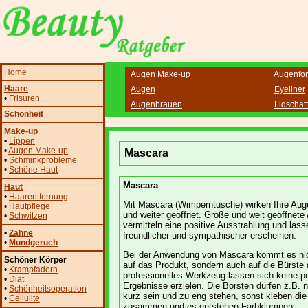
Home
Augen Make-up
Augenfor
Haare
Augen
Eyeliner
•
Frisuren
Augenbrauen
Lidschat
Schönheit
Make-up
•
Lippen
•
Augen Make-up
Mascara
•
Schminkprobleme
•
Schöne Haut
Mascara
Haut
•
Haarentfernung
Mit Mascara (Wimperntusche) wirken Ihre Aug
•
Hautpflege
und weiter geöffnet. Große und weit geöffnete
•
Schwitzen
vermitteln eine positive Ausstrahlung und lass
•
Zähne
freundlicher und sympathischer erscheinen.
•
Mundgeruch
Bei der Anwendung von Mascara kommt es nic
Schöner Körper
auf das Produkt, sondern auch auf die Bürste
•
Krampfadern
professionelles Werkzeug lassen sich keine p
•
Diät
Ergebnisse erzielen. Die Borsten dürfen z.B. n
•
Schönheitsoperation
kurz sein und zu eng stehen, sonst kleben di
•
Cellulite
zusammen und es entstehen Farbklumpen.