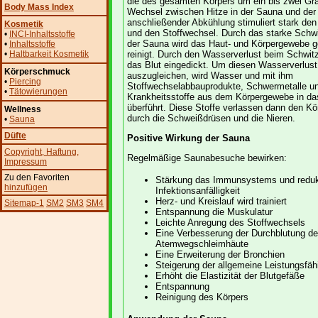
die des gesamten Körpers um ein bis zwei Gr
Body Mass Index
Wechsel zwischen Hitze in der Sauna und der
anschließender Abkühlung stimuliert stark den
Kosmetik
und den Stoffwechsel. Durch das starke Schwi
•
INCI-Inhaltsstoffe
der Sauna wird das Haut- und Körpergewebe ge
•
Inhaltsstoffe
•
Haltbarkeit Kosmetik
reinigt. Durch den Wasserverlust beim Schwit
das Blut eingedickt. Um diesen Wasserverlust
Körperschmuck
auszugleichen, wird Wasser und mit ihm
•
Piercing
Stoffwechselabbauprodukte, Schwermetalle u
•
Tätowierungen
Krankheitsstoffe aus dem Körpergewebe in da
überführt. Diese Stoffe verlassen dann den Kö
Wellness
durch die Schweißdrüsen und die Nieren.
•
Sauna
Düfte
Positive Wirkung der Sauna
Copyright
, Haftung
,
Regelmäßige Saunabesuche bewirken:
Impressum
Zu den Favoriten
Stärkung das Immunsystems und reduk
hinzufügen
Infektionsanfälligkeit
Herz- und Kreislauf wird trainiert
Sitemap-1
SM2
SM3
SM4
Entspannung die Muskulatur
Leichte Anregung des Stoffwechsels
Eine Verbesserung der Durchblutung de
Atemwegschleimhäute
Eine Erweiterung der Bronchien
Steigerung der allgemeine Leistungsfäh
Erhöht die Elastizität der Blutgefäße
Entspannung
Reinigung des Körpers