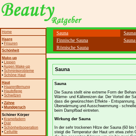
Home
Sauna
Sauna
Haare
Finnische Sauna
Sauna
•
Frisuren
Römische Sauna
Schönheit
Make-up
•
Lippen
•
Augen Make-up
Sauna
•
Schminkprobleme
•
Schöne Haut
Haut
Sauna
•
Haarentfernung
•
Hautpflege
Die Sauna stellt eine extreme Form der Behan
•
Schwitzen
Wärme- und Kältereizen dar. Der Vorteil der Sa
dass die gewünschten Effekte - Entspannung,
•
Zähne
Überwärmung und Ausschwemmung - schneller
•
Mundgeruch
beim Dampfbad eintreten.
Schöner Körper
Wirkung der Sauna
•
Krampfadern
•
Diät
In der sehr trockenen Hitze der Sauna (60 bis
•
Schönheitsoperation
•
Cellulite
steigt die Temperatur der Haut um etwa zehn 